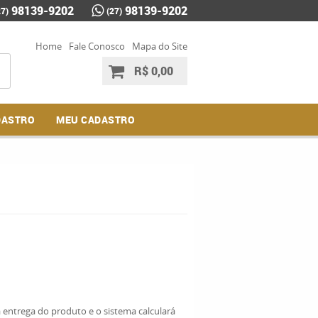
98139-9202
98139-9202
27)
(27)
Home
Fale Conosco
Mapa do Site
R$ 0,00
DASTRO
MEU CADASTRO
entrega do produto e o sistema calculará