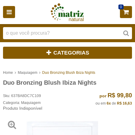
0
CATEGORIAS
Home
Maquiagem
Duo Bronzing Blush Ibiza Nights
Duo Bronzing Blush Ibiza Nights
R$ 99,80
por
Sku:
637BA8DC7C109
Categoria:
Maquiagem
ou em
6x
de
R$ 16,63
Produto Indisponível