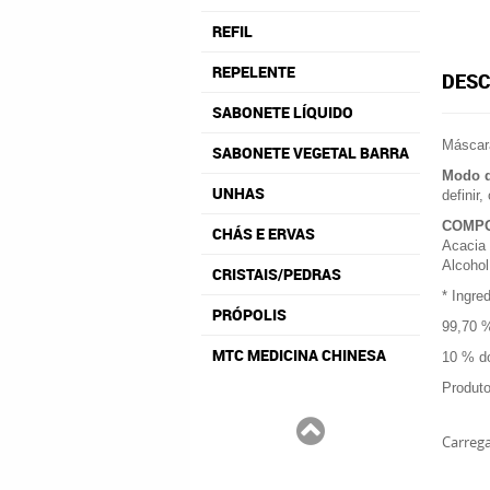
REFIL
REPELENTE
DESC
SABONETE LÍQUIDO
Máscara
SABONETE VEGETAL BARRA
Modo d
UNHAS
definir,
COMP
CHÁS E ERVAS
Acacia 
Alcohol
CRISTAIS/PEDRAS
* Ingre
PRÓPOLIS
99,70 %
MTC MEDICINA CHINESA
10 % do
Produto
Carrega