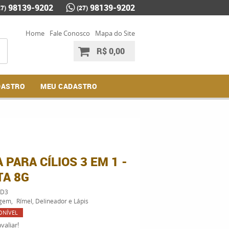
98139-9202
98139-9202
27)
(27)
Home
Fale Conosco
Mapa do Site
R$ 0,00
DASTRO
MEU CADASTRO
PARA CÍLIOS 3 EM 1 -
TA 8G
3D3
gem
Rímel, Delineador e Lápis
ONÍVEL
valiar!