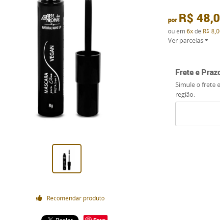
R$ 48,
por
ou em
6x
de
R$ 8,0
Ver parcelas
Frete e Praz
Simule o frete 
região:
Recomendar produto
Save