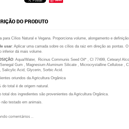
RIÇÃO DO PRODUTO
 para Cílios Natural e Vegana. Proporciona volume, alongamento e definição
e usar
: Aplicar uma camada sobre os cílios da raiz em direção as pontas. O a
 o inferior dá mais volume.
OSIÇÃO
: Aqua/Water, Ricinus Communis Seed Oil* , CI 77499, Cetearyl Alcoho
Senegal Gum , Magnesium Aluminum Silicate , Microcrystalline Cellulose ,
, Salicylic Acid, Glycerin, Sorbic Acid.
dientes oriundos da Agricultura Orgânica
 do total é de origem natural.
 total dos ingredientes são provenientes da Agricultura Orgânica.
 não testado em animais.
ndo comentários ...