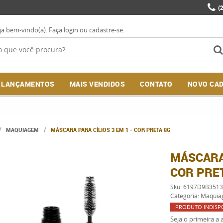
(
ja bem-vindo(a).
Faça login
ou
cadastre-se
.
LANÇAMENTOS
MAIS VENDIDOS
CONTATO
NOVO CA
MAQUIAGEM
MÁSCARA PARA CÍLIOS 3 EM 1 - COR PRETA 8G
MÁSCARA 
COR PRE
Sku:
6197D9B351
Categoria:
Maquia
PRODUTO INDISP
Seja o primeira a a