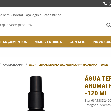
(
ja bem-vindo(a).
Faça login
ou
cadastre-se
.
LANÇAMENTOS
MAIS VENDIDOS
CONTATO
NOVO CA
AROMATERAPIA
ÁGUA TERMAL MULHER AROMATHERAPY VIA AROMA -120 ML
ÁGUA TE
AROMATH
-120 ML
Sku:
66A138D246C
Categoria:
Aromat