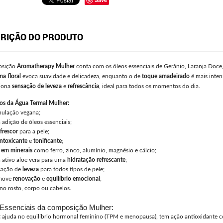
RIÇÃO DO PRODUTO
sição
Aromatherapy Mulher
conta com os óleos essenciais de Gerânio, Laranja Doce, 
a floral
evoca suavidade e delicadeza, enquanto o de
toque amadeirado
é mais inten
iona
sensação de leveza
e
refrescância
, ideal para todos os momentos do dia.
ios da Água Termal Mulher:
ulação vegana;
adição de óleos essenciais;
frescor
para a pele;
ntoxicante
e
tonificante
;
 em minerais
como ferro, zinco, alumínio, magnésio e cálcio;
ativo aloe vera para uma
hidratação refrescante
;
sação de
leveza
para todos tipos de pele;
move
renovação
e
equilíbrio
emocional
;
no rosto, corpo ou cabelos.
Essenciais da composição Mulher:
:
ajuda no equilíbrio hormonal feminino (TPM e menopausa), tem ação antioxidante co