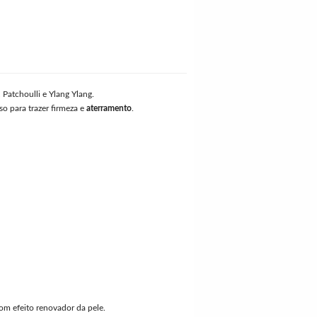
Patchoulli e Ylang Ylang.
so para trazer firmeza e
aterramento
.
m efeito renovador da pele.