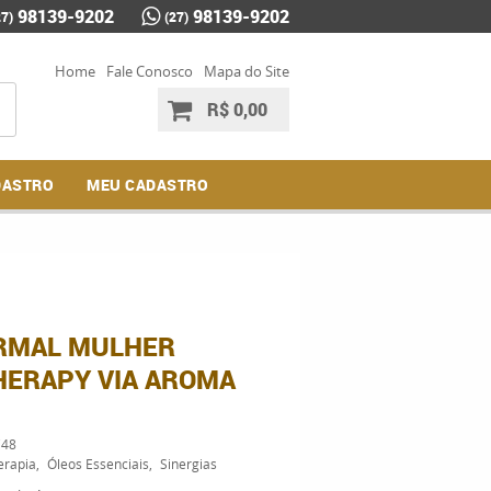
98139-9202
98139-9202
27)
(27)
Home
Fale Conosco
Mapa do Site
R$ 0,00
DASTRO
MEU CADASTRO
RMAL MULHER
ERAPY VIA AROMA
48
erapia
Óleos Essenciais
Sinergias