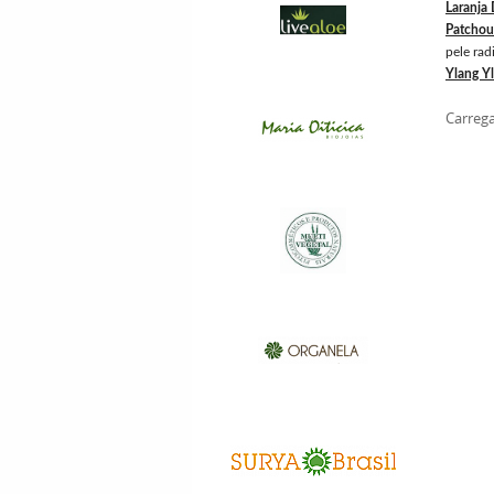
Laranja
Patchoul
pele rad
Ylang Y
Carrega