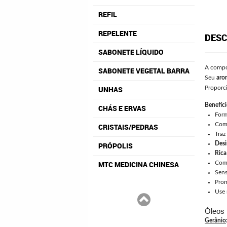
REFIL
REPELENTE
DESC
SABONETE LÍQUIDO
A compo
SABONETE VEGETAL BARRA
Seu
arom
UNHAS
Proporc
Benefíc
CHÁS E ERVAS
Form
Com 
CRISTAIS/PEDRAS
Traz
Desi
PRÓPOLIS
Rica
MTC MEDICINA CHINESA
Com 
Sen
Pro
Use 
Óleos 
Gerânio