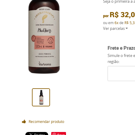
Seja o primeira a a
R$ 32,
por
ou em
6x
de
R$ 5,3
Ver parcelas
Frete e Praz
Simule o frete 
região:
Recomendar produto
Save