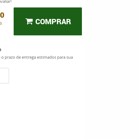
valiar!
00
COMPRAR
3
o
e o prazo de entrega estimados para sua