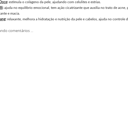
 Doce
:
estimula o colágeno da pele, ajudando com celulites e estrias.
li
:
ajuda no equilíbrio emocional, tem ação cicatrizante que auxilia no trato de acne, 
iante e macia.
lang
:
relaxante, melhora a hidratação e nutrição da pele e cabelos, ajuda no controle d
ndo comentários ...