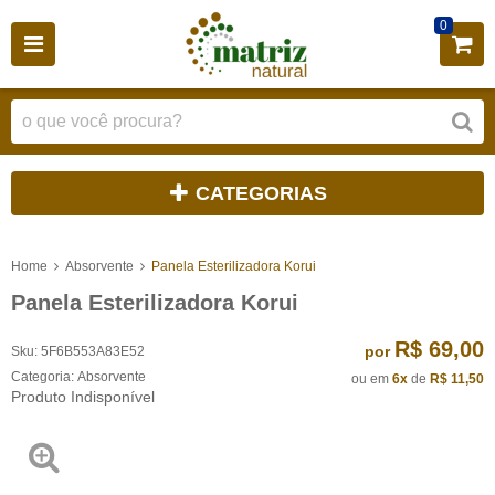
0
CATEGORIAS
Home
Absorvente
Panela Esterilizadora Korui
Panela Esterilizadora Korui
R$ 69,00
por
Sku:
5F6B553A83E52
Categoria:
Absorvente
ou em
6x
de
R$ 11,50
Produto Indisponível