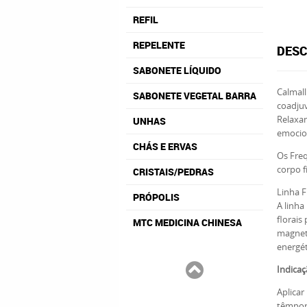
REFIL
REPELENTE
DESC
SABONETE LÍQUIDO
Calmall
SABONETE VEGETAL BARRA
coadjuv
Relaxan
UNHAS
emocio
CHÁS E ERVAS
Os Freq
corpo f
CRISTAIS/PEDRAS
Linha F
PRÓPOLIS
A linha
florais
MTC MEDICINA CHINESA
magneto
energét
Indicaç
Aplica
têmpora