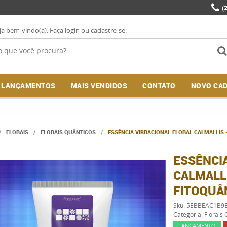
(
ja bem-vindo(a).
Faça login
ou
cadastre-se
.
LANÇAMENTOS
MAIS VENDIDOS
CONTATO
NOVO CA
FLORAIS
FLORAIS QUÂNTICOS
ESSÊNCIA VIBRACIONAL FLORAL CALMALLIS -
ESSÊNCI
CALMALLI
FITOQUÂ
Sku:
5EBBEAC1B9B
Categoria:
Florais 
LANÇAMENTO