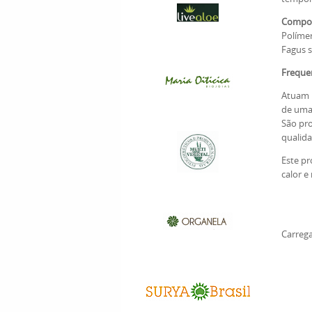
Composi
Polímer
Fagus s
Frequen
Atuam p
de uma 
São pro
qualid
Este pr
calor e
Carrega