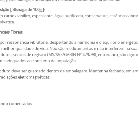
ção [ Bisnaga de 100g ]:
o carboxivinílico, espessante, água purificada, conservante, essências vibraci
ylvatica.
ciais Florais
or ressonância vibratória, despertando a harmonia e o equilíbrio energét
melhor qualidade de vida. Não são medicamentos e não interferem na sua a
dutos isentos de registro (MS/SVS/GABIN Nº 479/98), entretanto, são rigo
ade adequados ao consumo da população.
oduto deve ser guardado dentro da embalagem. Mantenha fechado, em ambie
 radiações eletromagnéticas.
ndo comentários ...