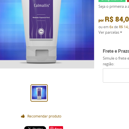
Seja o primeira a a
R$ 84,
por
ou em
6x
de
R$ 14
Ver parcelas
Frete e Praz
Simule o frete 
região:
Recomendar produto
Save