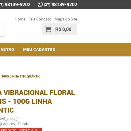
98139-9202
98139-9202
27)
(27)
Home
Fale Conosco
Mapa do Site
R$ 0,00
DASTRO
MEU CADASTRO
 100G LINHA FITOQUÂNTIC
A VIBRACIONAL FLORAL
S - 100G LINHA
NTIC
A6_copia_1
Quânticos
Florais
PRODUTO INDISPONÍVEL