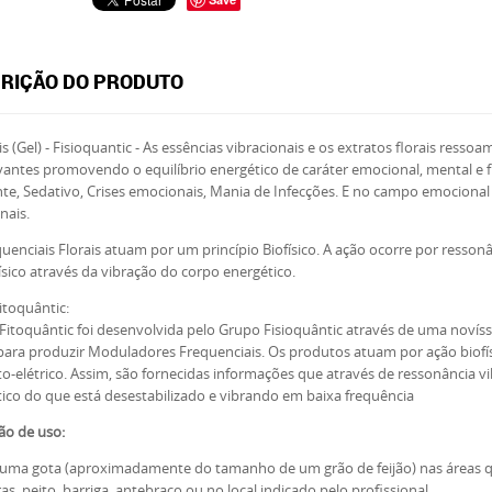
RIÇÃO DO PRODUTO
is (Gel) - Fisioquantic - As essências vibracionais e os extratos florais re
antes promovendo o equilíbrio energético de caráter emocional, mental e
te, Sedativo, Crises emocionais, Mania de Infecções. E no campo emocional
nais.
uenciais Florais atuam por um princípio Biofísico. A ação ocorre por resson
ísico através da vibração do corpo energético.
itoquântic:
 Fitoquântic foi desenvolvida pelo Grupo Fisioquântic através de uma noví
 para produzir Moduladores Frequenciais. Os produtos atuam por ação biofí
-elétrico. Assim, são fornecidas informações que através de ressonância vi
ico do que está desestabilizado e vibrando em baixa frequência
ão de uso:
r uma gota (aproximadamente do tamanho de um grão de feijão) nas áreas 
s, peito, barriga, antebraço ou no local indicado pelo profissional.