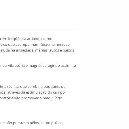
ssoam em freqüência atuando como
 físico que acompanham: Sistema nervoso,
 ajuda na ansiedade, manias, autos e baixos
ância vibratória e magnética, agindo assim no
ssima técnica que combina bouquets de
sica, através da estimulação do campo
bratória vão promover o reequilíbrio
que não possuem pêlos, como pulsos,