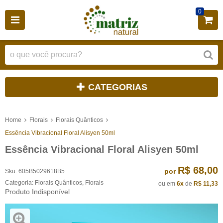
0
CATEGORIAS
Home
Florais
Florais Quânticos
Essência Vibracional Floral Alisyen 50ml
Essência Vibracional Floral Alisyen 50ml
R$ 68,00
por
Sku:
605B5029618B5
Categoria:
Florais Quânticos
,
Florais
ou em
6x
de
R$ 11,33
Produto Indisponível