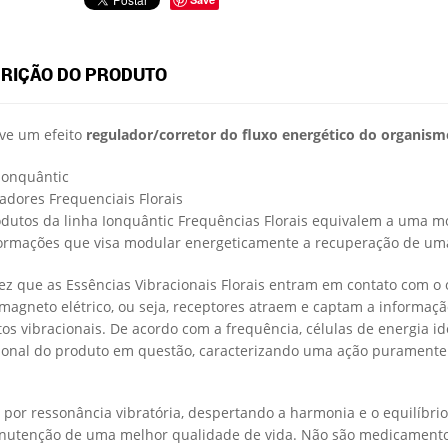
RIÇÃO DO PRODUTO
ve um efeito
regulador/corretor do fluxo energético do organi
Ionquântic
dores Frequenciais Florais
dutos da linha Ionquântic Frequências Florais equivalem a uma m
ormações que visa modular energeticamente a recuperação de um
z que as Essências Vibracionais Florais entram em contato com o
 magneto elétrico, ou seja, receptores atraem e captam a informaç
os vibracionais. De acordo com a frequência, células de energia i
ional do produto em questão, caracterizando uma ação puramente B
por ressonância vibratória, despertando a harmonia e o equilíbrio
utenção de uma melhor qualidade de vida. Não são medicamentos 