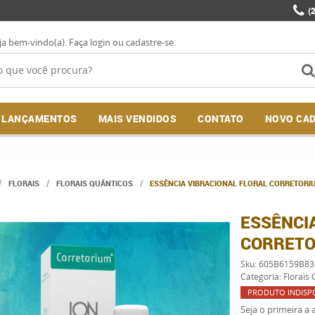
(
ja bem-vindo(a).
Faça login
ou
cadastre-se
.
LANÇAMENTOS
MAIS VENDIDOS
CONTATO
NOVO CA
FLORAIS
FLORAIS QUÂNTICOS
ESSÊNCIA VIBRACIONAL FLORAL CORRETORI
ESSÊNCI
CORRETO
Sku:
605B6159B83
Categoria:
Florais 
PRODUTO INDISP
Seja o primeira a a