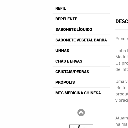
REFIL
REPELENTE
DESC
SABONETE LÍQUIDO
Promo
SABONETE VEGETAL BARRA
UNHAS
Linha 
Modula
CHÁS E ERVAS
Os pro
de inf
CRISTAIS/PEDRAS
Uma ve
PRÓPOLIS
efeito
MTC MEDICINA CHINESA
produt
vibrac
Atuam 
na man