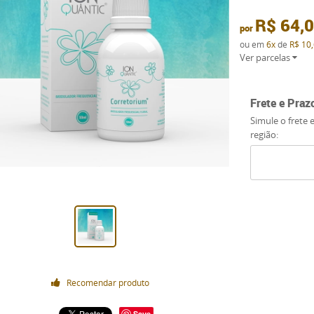
R$ 64,
por
ou em
6x
de
R$ 10
Ver parcelas
Frete e Praz
Simule o frete 
região:
Recomendar produto
Save