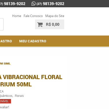
98139-9202
98139-9202
27)
(27)
Home
Fale Conosco
Mapa do Site
R$ 0,00
DASTRO
MEU CADASTRO
UM 50ML
A VIBRACIONAL FLORAL
RIUM 50ML
CA
Quânticos
Florais
ONÍVEL
valiar!