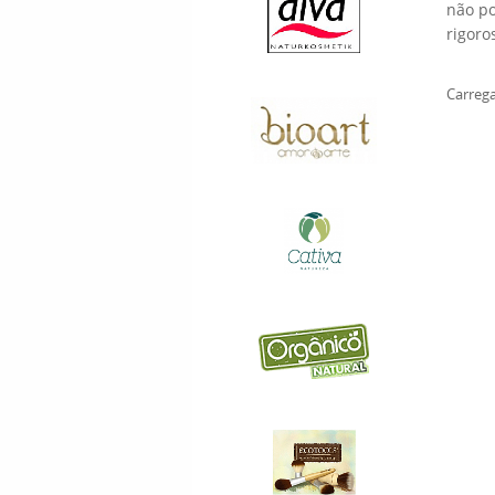
não po
rigoro
Carrega