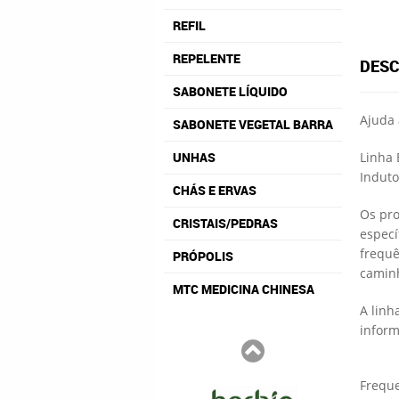
REFIL
REPELENTE
DESC
SABONETE LÍQUIDO
Ajuda 
SABONETE VEGETAL BARRA
UNHAS
Linha 
Induto
CHÁS E ERVAS
Os pro
CRISTAIS/PEDRAS
especí
frequê
PRÓPOLIS
caminh
MTC MEDICINA CHINESA
A linh
inform
Freque