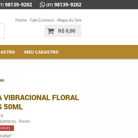
98139-9202
98139-9202
27)
(27)
Home
Fale Conosco
Mapa do Site
R$ 0,00
DASTRO
MEU CADASTRO
0ML
A VIBRACIONAL FLORAL
S 50ML
C8
Quânticos
Florais
ONÍVEL
valiar!