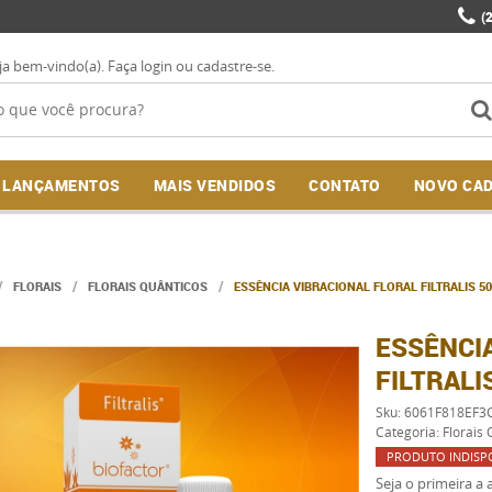
(
ja bem-vindo(a).
Faça login
ou
cadastre-se
.
LANÇAMENTOS
MAIS VENDIDOS
CONTATO
NOVO CA
FLORAIS
FLORAIS QUÂNTICOS
ESSÊNCIA VIBRACIONAL FLORAL FILTRALIS 5
ESSÊNCI
FILTRALI
Sku:
6061F818EF3
Categoria:
Florais 
PRODUTO INDISP
Seja o primeira a a