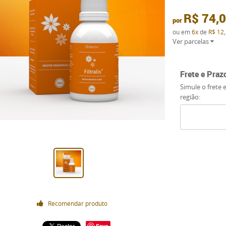
R$ 74,
por
ou em
6x
de
R$ 12
Ver parcelas
Frete e Praz
Simule o frete 
região:
Recomendar produto
Save