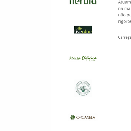
Atuam 
na man
não po
rigoro
Carrega