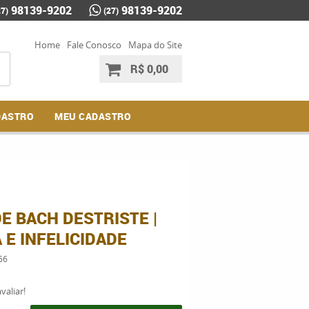
98139-9202
98139-9202
27)
(27)
Home
Fale Conosco
Mapa do Site
R$ 0,00
DASTRO
MEU CADASTRO
E BACH DESTRISTE |
 E INFELICIDADE
66
valiar!