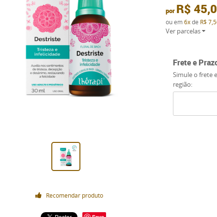
R$ 45,
por
ou em
6x
de
R$ 7,5
Ver parcelas
Frete e Praz
Simule o frete 
região:
Recomendar produto
Save