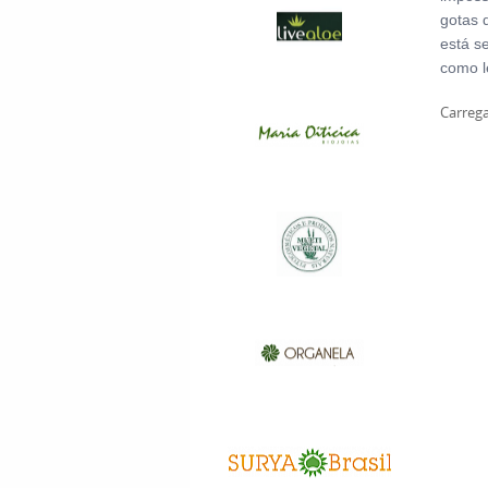
gotas 
está s
como l
Carrega