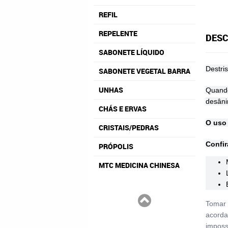
REFIL
REPELENTE
DESC
SABONETE LÍQUIDO
Destris
SABONETE VEGETAL BARRA
UNHAS
Quando
desâni
CHÁS E ERVAS
O uso 
CRISTAIS/PEDRAS
Confir
PRÓPOLIS
MTC MEDICINA CHINESA
Tomar 
acorda
imposs