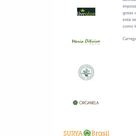
imposs
gotas 
está s
como l
Carrega