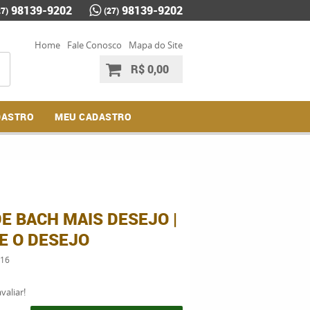
98139-9202
98139-9202
27)
(27)
Home
Fale Conosco
Mapa do Site
R$ 0,00
DASTRO
MEU CADASTRO
E BACH MAIS DESEJO |
E O DESEJO
16
valiar!