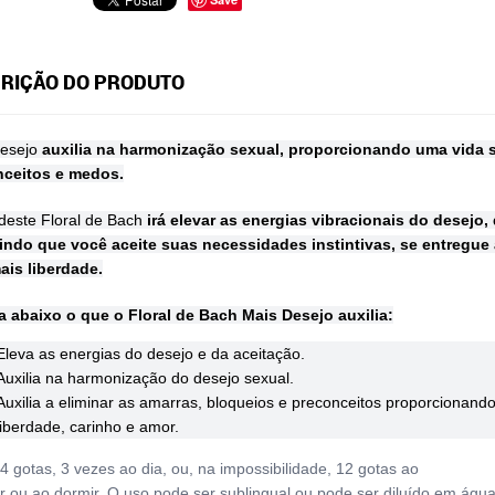
RIÇÃO DO PRODUTO
Desejo
auxilia na harmonização sexual, proporcionando uma vida s
nceitos e medos.
deste Floral de Bach
irá elevar as energias vibracionais do desejo,
indo que você aceite suas necessidades instintivas, se entregue
is liberdade.
a abaixo o que o Floral de Bach Mais Desejo auxilia:
Eleva as energias do desejo e da aceitação.
Auxilia na harmonização do desejo sexual.
Auxilia a eliminar as amarras, bloqueios e preconceitos proporcionando
liberdade, carinho e amor.
4 gotas, 3 vezes ao dia, ou, na impossibilidade, 12 gotas ao
r ou ao dormir. O uso pode ser sublingual ou pode ser diluído em águ