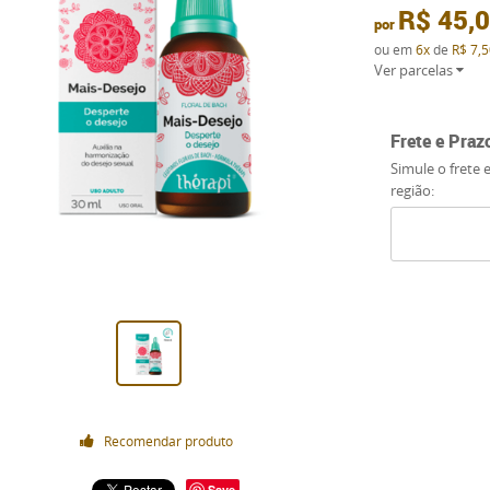
R$ 45,
por
ou em
6x
de
R$ 7,5
Ver parcelas
Frete e Praz
Simule o frete 
região:
Recomendar produto
Save