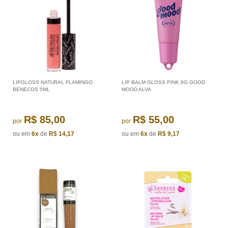
LIPGLOSS NATURAL FLAMINGO
LIP BALM GLOSS PINK 6G GOOD
BENECOS 5ML
MOOD ALVA
R$ 85,00
R$ 55,00
por
por
ou em
6x
de
R$ 14,17
ou em
6x
de
R$ 9,17