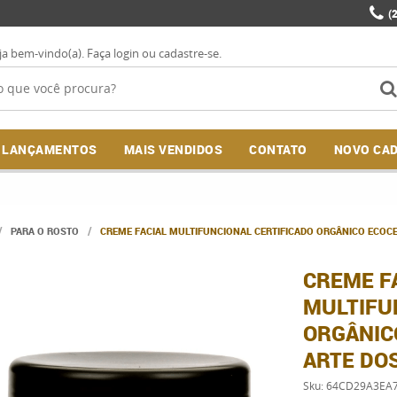
(
ja bem-vindo(a).
Faça login
ou
cadastre-se
.
LANÇAMENTOS
MAIS VENDIDOS
CONTATO
NOVO CA
PARA O ROSTO
CREME FACIAL MULTIFUNCIONAL CERTIFICADO ORGÂNICO ECOC
CREME F
MULTIFU
ORGÂNIC
ARTE DO
Sku:
64CD29A3EA7