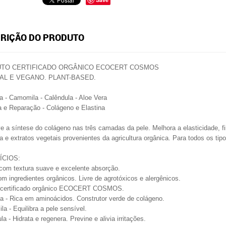
RIÇÃO DO PRODUTO
TO CERTIFICADO ORGÂNICO ECOCERT COSMOS
AL E VEGANO. PLANT-BASED.
la - Camomila - Calêndula - Aloe Vera
 e Reparação - Colágeno e Elastina
 a síntese do colágeno nas três camadas da pele. Melhora a elasticidade, f
la e extratos vegetais provenientes da agricultura orgânica. Para todos os tipo
ÍCIOS:
om textura suave e excelente absorção.
om ingredientes orgânicos. Livre de agrotóxicos e alergênicos.
 certificado orgânico ECOCERT COSMOS.
la - Rica em aminoácidos. Construtor verde de colágeno.
a - Equilibra a pele sensível.
la - Hidrata e regenera. Previne e alivia irritações.