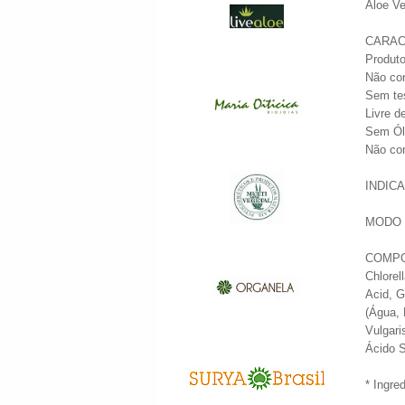
Aloe Ve
CARAC
Produto
Não con
Sem te
Livre d
Sem Óle
Não co
INDICAÇ
MODO D
COMPOSI
Chlorel
Acid, G
(Água, 
Vulgari
Ácido S
* Ingre