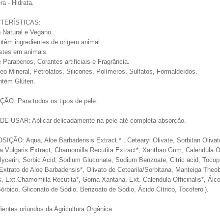
ra - Hidrata.
TERÍSTICAS:
 Natural e Vegano.
têm ingredientes de origem animal.
stes em animais.
e Parabenos, Corantes artificiais e Fragrância.
o Mineral, Petrolatos, Silicones, Polímeros, Sulfatos, Formaldeídos.
ntém Glúten.
ÃO: Para todos os tipos de pele.
E USAR: Aplicar delicadamente na pele até completa absorção.
ÇÃO: Aqua, Aloe Barbadensis Extract * , Cetearyl Olivate, Sorbitan Olivat
la Vulgaris Extract, Chamomilla Recutita Extract*, Xanthan Gum, Calendula Off
lycerin, Sorbic Acid, Sodium Gluconate, Sodium Benzoate, Citric acid, Tocop
Extrato de Aloe Barbadensis*, Olivato de Cetearila/Sorbitana, Manteiga Theob
s, Ext.Chamomilla Recutita*, Goma Xantana, Ext. Calendula Officinalis*, Álcool
órbico, Gliconato de Sódio, Benzoato de Sódio, Ácido Cítrico, Tocoferol).
dientes oriundos da Agricultura Orgânica