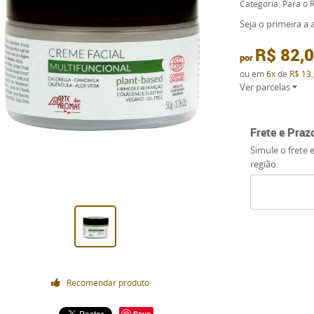
Categoria:
Para o 
Seja o primeira a a
R$ 82,
por
ou em
6x
de
R$ 13
Ver parcelas
Frete e Praz
Simule o frete 
região:
Recomendar produto
Save