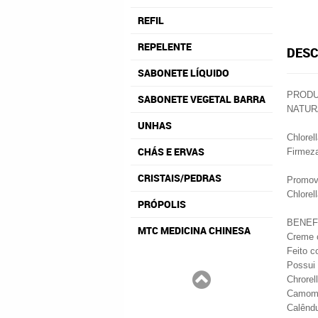
REFIL
REPELENTE
DESC
SABONETE LÍQUIDO
PRODU
SABONETE VEGETAL BARRA
NATUR
UNHAS
Chlorel
CHÁS E ERVAS
Firmeza
CRISTAIS/PEDRAS
Promove
Chlorel
PRÓPOLIS
BENEF
MTC MEDICINA CHINESA
Creme c
Feito c
Possui
Chrorel
Camomil
Calêndu