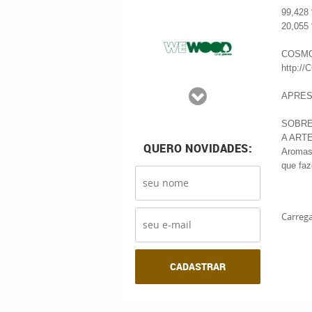
99,428 
20,055 
COSMOS
http:/
APRESE
SOBRE
A ARTE
QUERO NOVIDADES:
Aromas 
que faz
Carrega
CADASTRAR