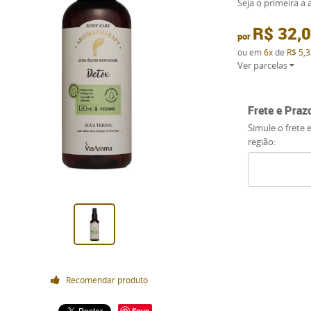
Seja o primeira a a
R$ 32,
por
ou em
6x
de
R$ 5,3
Ver parcelas
Frete e Praz
Simule o frete 
região:
Recomendar produto
Save