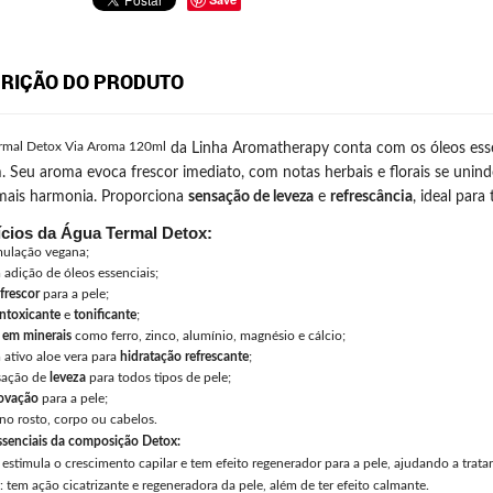
RIÇÃO DO PRODUTO
rmal Detox Via Aroma 120ml
da Linha Aromatherapy conta com os óleos essen
. Seu aroma evoca frescor imediato, com notas herbais e florais se unin
 mais harmonia. Proporciona
sensação de leveza
e
refrescância
, ideal par
ícios da Água Termal Detox:
ulação vegana;
adição de óleos essenciais;
frescor
para a pele;
ntoxicante
e
tonificante
;
 em minerais
como ferro, zinco, alumínio, magnésio e cálcio;
ativo aloe vera para
hidratação refrescante
;
sação de
leveza
para todos tipos de pele;
ovação
para a pele;
no rosto, corpo ou cabelos.
ssenciais da composição Detox:
: estimula o crescimento capilar e tem efeito regenerador para a pele, ajudando a trata
: tem ação cicatrizante e regeneradora da pele, além de ter efeito calmante.