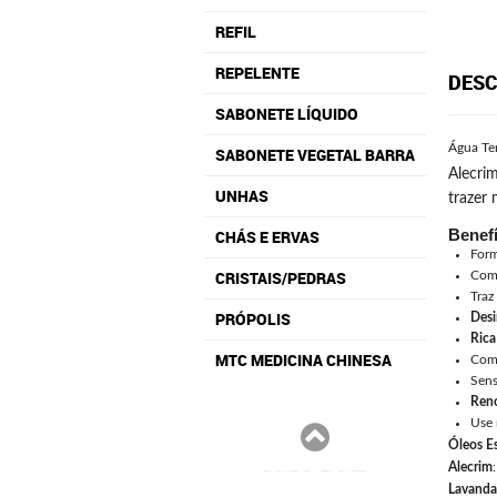
REFIL
REPELENTE
DESC
SABONETE LÍQUIDO
Água Te
SABONETE VEGETAL BARRA
Alecrim
UNHAS
trazer
Benef
CHÁS E ERVAS
Form
CRISTAIS/PEDRAS
Com 
Traz
PRÓPOLIS
Desi
Rica
MTC MEDICINA CHINESA
Com 
Sen
Ren
Use 
Óleos E
Alecrim
Lavanda