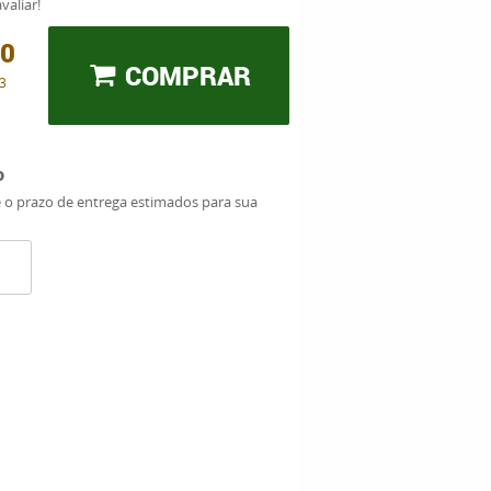
valiar!
00
COMPRAR
3
o
e o prazo de entrega estimados para sua