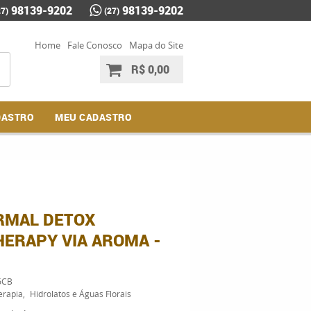
98139-9202
98139-9202
27)
(27)
Home
Fale Conosco
Mapa do Site
R$ 0,00
DASTRO
MEU CADASTRO
RMAL DETOX
ERAPY VIA AROMA -
6CB
erapia
Hidrolatos e Águas Florais