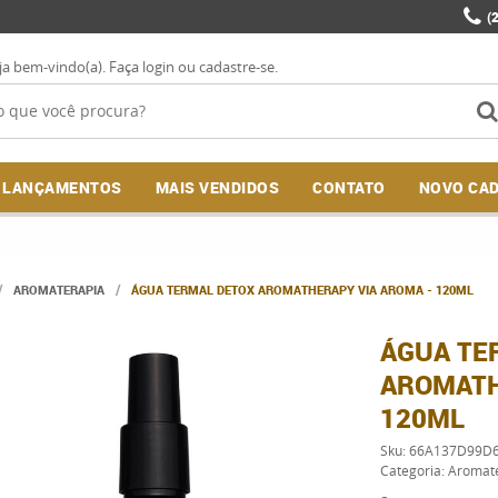
(
ja bem-vindo(a).
Faça login
ou
cadastre-se
.
LANÇAMENTOS
MAIS VENDIDOS
CONTATO
NOVO CA
AROMATERAPIA
ÁGUA TERMAL DETOX AROMATHERAPY VIA AROMA - 120ML
ÁGUA TE
AROMATH
120ML
Sku:
66A137D99D
Categoria:
Aromat