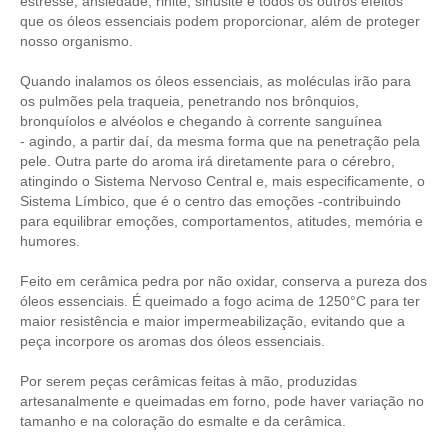
estresse, ansiedade, rinite, sinusite e todos os outros efeitos
que os óleos essenciais podem proporcionar, além de proteger
nosso organismo.
Quando inalamos os óleos essenciais, as moléculas irão para
os pulmões pela traqueia, penetrando nos brônquios,
bronquíolos e alvéolos e chegando à corrente sanguínea
- agindo, a partir daí, da mesma forma que na penetração pela
pele. Outra parte do aroma irá diretamente para o cérebro,
atingindo o Sistema Nervoso Central e, mais especificamente, o
Sistema Límbico, que é o centro das emoções -contribuindo
para equilibrar emoções, comportamentos, atitudes, memória e
humores.
Feito em cerâmica pedra por não oxidar, conserva a pureza dos
óleos essenciais. É queimado a fogo acima de 1250°C para ter
maior resistência e maior impermeabilização, evitando que a
peça incorpore os aromas dos óleos essenciais.
Por serem peças cerâmicas feitas à mão, produzidas
artesanalmente e queimadas em forno, pode haver variação no
tamanho
e na coloração do esmalte e da cerâmica.