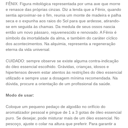
FÊNIX: Figura mitológica representada por uma ave que morre
e renasce das próprias cinzas. Diz a lenda que a Fênix, quando
sentia aproximar-se o fim, reunia um monte de madeira e palha
seca e o expunha aos raios do Sol para que ardesse, atirando-
se em seguida às chamas. Da medula de seus ossos nascia
então um novo pássaro, rejuvenescido e renovado. A Fênix é
símbolo da imortalidade da alma, e também do caráter cíclico
dos acontecimentos. Na alquimia, representa a regeneração
eterna da vida universal.
CUIDADO: sempre observe se existe alguma contra-indicação
do óleo essencial escolhido. Grávidas, crianças, idosos e
hipertensos devem estar atentos às restrições do óleo essencial
utilizado e sempre usar a dosagem mínima recomendada. Na
dúvida, procure a orientação de um profissional da saúde
.
Modo de usar:
Coloque um pequeno pedaço de algodão no orifício do
aromatizador pessoal e pingue de 1 a 3 gotas de óleo essencial
puro. Se desejar, pode misturar mais de um óleo essencial. No
pescoço, ajuste o colar na altura que preferir. Para garantir a