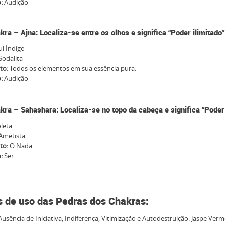
o:
Audição
kra – Ajna: Localiza-se entre os olhos e significa “Poder ilimitado”
l Índigo
Sodalita
to:
Todos os elementos em sua essência pura.
o:
Audição
kra – Sahashara: Localiza-se no topo da cabeça e significa “Poder 
leta
Ametista
to:
O Nada
o:
Ser
s de uso das Pedras dos
Chakras
:
Ausência de Iniciativa, Indiferença, Vitimização e Autodestruição: Jaspe Ver