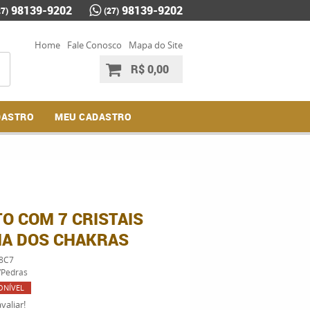
98139-9202
98139-9202
27)
(27)
Home
Fale Conosco
Mapa do Site
R$ 0,00
DASTRO
MEU CADASTRO
O COM 7 CRISTAIS
A DOS CHAKRAS
8C7
/Pedras
ONÍVEL
valiar!