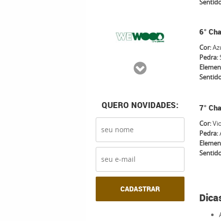
Sentid
6° Cha
Cor:
Azu
Pedra:
Elemen
Sentid
QUERO NOVIDADES:
7° Cha
Cor:
Vio
Pedra:
Elemen
Sentid
CADASTRAR
Dica