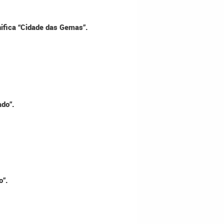
nifica “Cidade das Gemas”.
ado”.
o”.