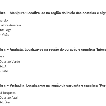
kra – Manipura: Localiza-se na região do início das costelas e sig
arelo
Calcita Amarela
to:
Fogo
o:
Visão
kra – Anahata: Localiza-se na região do coração e significa “Intoc
rde
Quartzo Verde
to:
Ar
o:
Tato
kra – Vishudha: Localiza-se na região da garganta e significa “Pur
l Turquesa
Quartzo Azul
to:
Éter