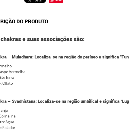
RIÇÃO DO PRODUTO
 chakras
e suas associações são:
kra – Muladhara: Localiza-se na região do períneo e significa “Fu
rmelho
Jaspe Vermelha
to:
Terra
o:
Olfato
kra – Svadhistana: Localiza-se na região umbilical e significa “Lu
ranja
Cornalina
to:
Água
:
Paladar