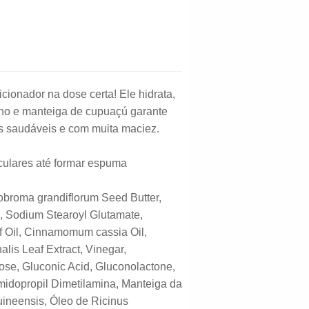
icionador na dose certa! Ele hidrata,
ino e manteiga de cupuaçú garante
os saudáveis e com muita maciez.
ulares até formar espuma
broma grandiflorum Seed Butter,
l, Sodium Stearoyl Glutamate,
f Oil, Cinnamomum cassia Oil,
lis Leaf Extract, Vinegar,
cose, Gluconic Acid, Gluconolactone,
midopropil Dimetilamina, Manteiga da
ineensis, Óleo de Ricinus