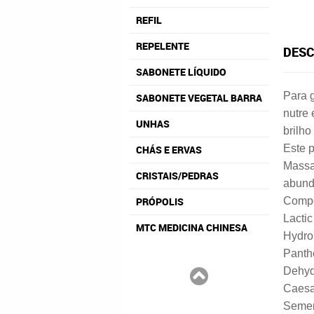
REFIL
REPELENTE
DESC
SABONETE LÍQUIDO
Para g
SABONETE VEGETAL BARRA
nutre
UNHAS
brilho
Este p
CHÁS E ERVAS
Massa
CRISTAIS/PEDRAS
abund
PRÓPOLIS
Compo
Lactic
MTC MEDICINA CHINESA
Hydro
Panthe
Dehydr
Caesa
Semen