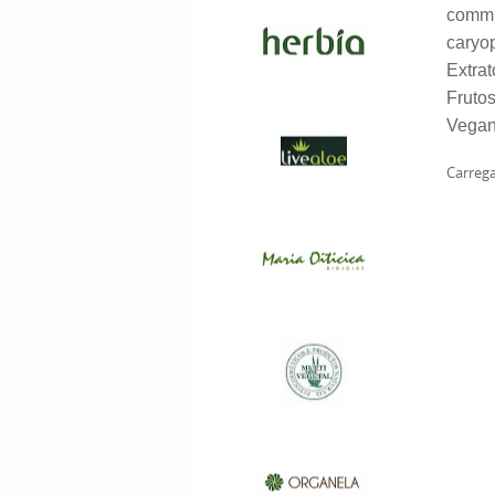
commun
caryo
Extrat
Fruto
Vegan
Carrega