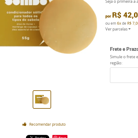
Seja o primeira a a
R$ 42,
por
ou em
6x
de
R$ 7,0
Ver parcelas
Frete e Praz
Simule o frete 
região:
Recomendar produto
Save