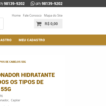
98139-9202
98139-9202
27)
(27)
Home
Fale Conosco
Mapa do Site
R$ 0,00
DASTRO
MEU CADASTRO
POS DE CABELOS 55G
ONADOR HIDRATANTE
OS OS TIPOS DE
 55G
F6
onador
Capilar