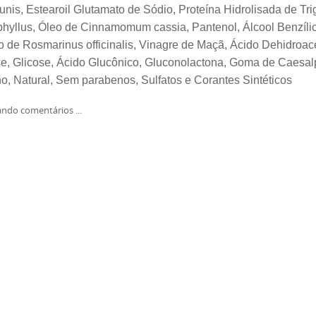
is, Estearoil Glutamato de Sódio, Proteína Hidrolisada de Tri
phyllus, Óleo de Cinnamomum cassia, Pantenol, Álcool Benzíli
o de Rosmarinus officinalis, Vinagre de Maçã, Ácido Dehidroacé
se, Glicose, Ácido Glucônico, Gluconolactona, Goma de Caesal
o, Natural, Sem parabenos, Sulfatos e Corantes Sintéticos
ndo comentários ...