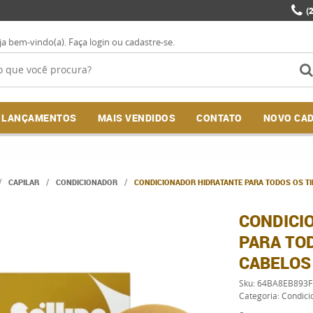
(
ja bem-vindo(a).
Faça login
ou
cadastre-se
.
LANÇAMENTOS
MAIS VENDIDOS
CONTATO
NOVO CA
CAPILAR
CONDICIONADOR
CONDICIONADOR HIDRATANTE PARA TODOS OS TI
CONDICI
PARA TOD
CABELOS
Sku:
64BA8EB893F
Categoria:
Condici