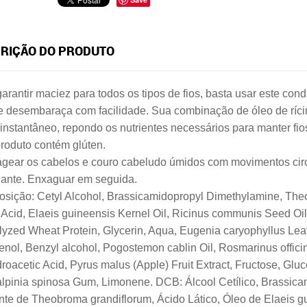
RIÇÃO DO PRODUTO
arantir maciez para todos os tipos de fios, basta usar este cond
 e desembaraça com facilidade. Sua combinação de óleo de ríc
 instantâneo, repondo os nutrientes necessários para manter fi
roduto contém glúten.
gear os cabelos e couro cabeludo úmidos com movimentos circ
ante. Enxaguar em seguida.
sição: Cetyl Alcohol, Brassicamidopropyl Dimethylamine, Theo
 Acid, Elaeis guineensis Kernel Oil, Ricinus communis Seed Oi
lyzed Wheat Protein, Glycerin, Aqua, Eugenia caryophyllus Lea
nol, Benzyl alcohol, Pogostemon cablin Oil, Rosmarinus officina
oacetic Acid, Pyrus malus (Apple) Fruit Extract, Fructose, Glu
lpinia spinosa Gum, Limonene. DCB: Álcool Cetílico, Brassica
te de Theobroma grandiflorum, Ácido Lático, Óleo de Elaeis gu