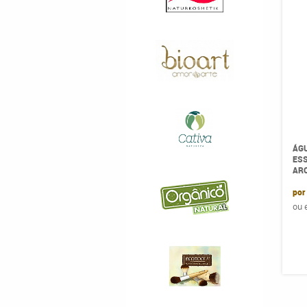
ÁG
ESS
ARO
por
ou