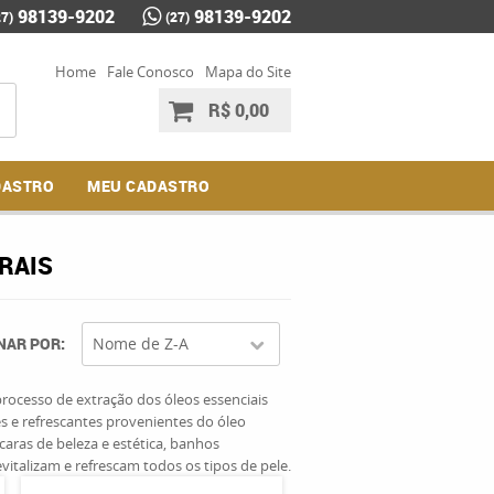
98139-9202
98139-9202
27)
(27)
Home
Fale Conosco
Mapa do Site
R$ 0,00
DASTRO
MEU CADASTRO
RAIS
NAR POR
Nome de Z-A
rocesso de extração dos óleos essenciais
s e refrescantes provenientes do óleo
aras de beleza e estética, banhos
vitalizam e refrescam todos os tipos de pele.