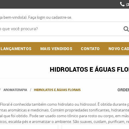
(
ja bem-vindo(a).
Faça login
ou
cadastre-se
.
LANÇAMENTOS
MAIS VENDIDOS
CONTATO
NOVO CA
HIDROLATOS E ÁGUAS FLO
ORDE
AROMATERAPIA
HIDROLATOS E ÁGUAS FLORAIS
Floral é conhecida também como hidrolato ou hidrossol. É obtida durante p
ntas aromáticas e medicinais. Contém propriedades tonificantes, hidratante
al que foi obtido. Pode ser usado como tônico para rosto ou corpo, em másc
cos, escalda-pés e aromatizar o ambiente. São suaves, cuidam, purificam, re