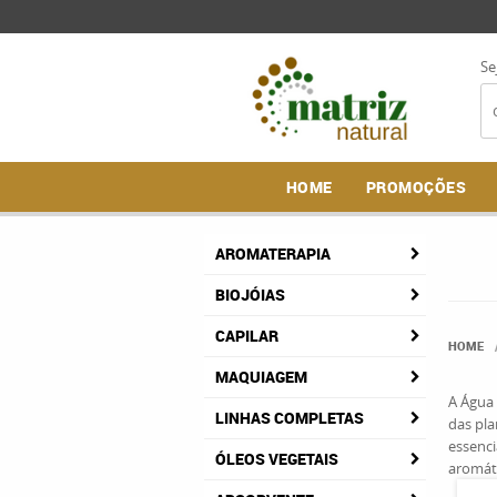
Se
HOME
PROMOÇÕES
AROMATERAPIA
BIOJÓIAS
CAPILAR
HOME
MAQUIAGEM
A Água 
LINHAS COMPLETAS
das pla
essenci
ÓLEOS VEGETAIS
aromáti