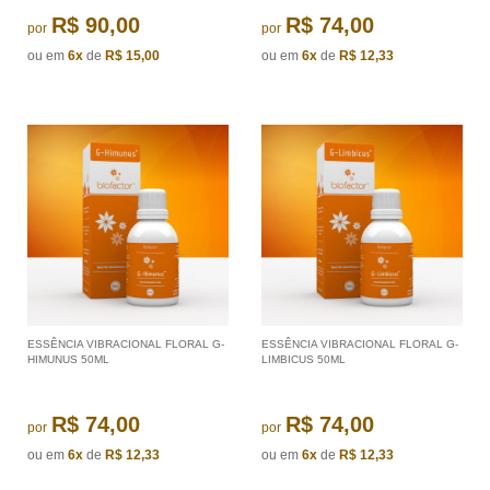
R$ 90,00
R$ 74,00
por
por
ou em
6x
de
R$ 15,00
ou em
6x
de
R$ 12,33
ESSÊNCIA VIBRACIONAL FLORAL G-
ESSÊNCIA VIBRACIONAL FLORAL G-
HIMUNUS 50ML
LIMBICUS 50ML
R$ 74,00
R$ 74,00
por
por
ou em
6x
de
R$ 12,33
ou em
6x
de
R$ 12,33