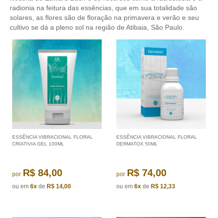
radionia na feitura das essências, que em sua totalidade são
solares, as flores são de floração na primavera e verão e seu
cultivo se dá a pleno sol na região de Atibaia, São Paulo.
ESSÊNCIA VIBRACIONAL FLORAL
ESSÊNCIA VIBRACIONAL FLORAL
CRIATIVIA GEL 100ML
DERMATOX 50ML
R$ 84,00
R$ 74,00
por
por
ou em
6x
de
R$ 14,00
ou em
6x
de
R$ 12,33