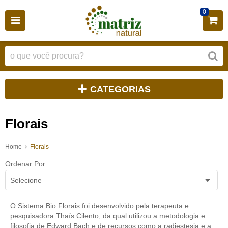
0
CATEGORIAS
Florais
Home
Florais
Ordenar Por
Selecione
O Sistema Bio Florais foi desenvolvido pela terapeuta e
pesquisadora Thaís Cilento, da qual utilizou a metodologia e
filosofia de Edward Bach e de recursos como a radiestesia e a