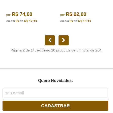
R$ 74,00
R$ 92,00
por
por
ou em
6x
de
R$ 12,33
ou em
6x
de
R$ 15,33
Página 2 de 14, exibindo 20 produtos de um total de 264.
Quero Novidades:
CADASTRAR